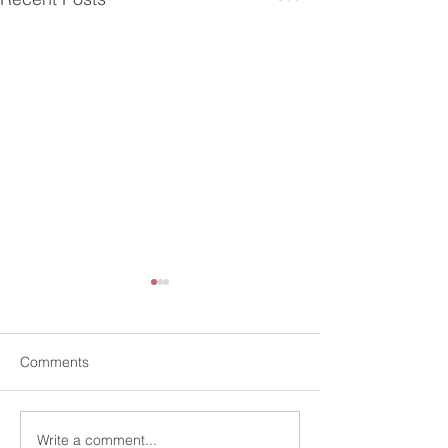
Comments
Write a comment...
La Belle Vie French
Fête de l'Ecole 