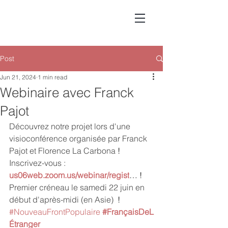
Post
Jun 21, 2024
1 min read
Webinaire avec Franck
Pajot
Découvrez notre projet lors d'une 
visioconférence organisée par Franck 
Pajot et Florence La Carbona 
!
Inscrivez-vous : 
us06web.zoom.us/webinar/regist
…
 !
Premier créneau le samedi 22 juin en 
début d'après-midi (en Asie) 
 !
#NouveauFrontPopulaire
#FrançaisDeL
Étranger