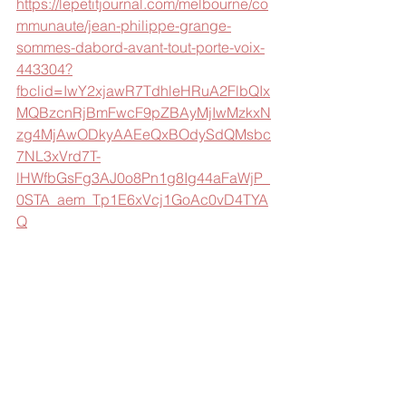
https://lepetitjournal.com/melbourne/co
mmunaute/jean-philippe-grange-
sommes-dabord-avant-tout-porte-voix-
443304?
fbclid=IwY2xjawR7TdhleHRuA2FlbQIx
MQBzcnRjBmFwcF9pZBAyMjIwMzkxN
zg4MjAwODkyAAEeQxBOdySdQMsbc
7NL3xVrd7T-
lHWfbGsFg3AJ0o8Pn1g8Ig44aFaWjP_
0STA_aem_Tp1E6xVcj1GoAc0vD4TYA
Q