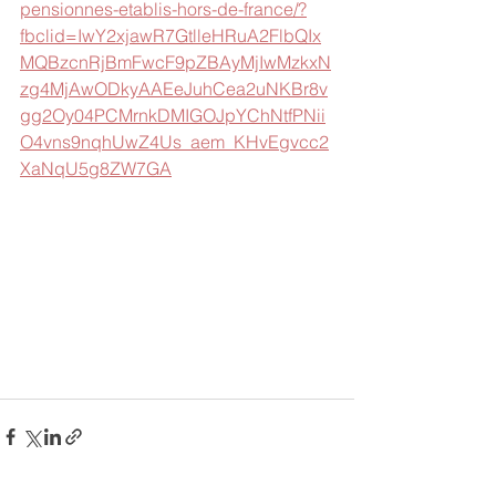
pensionnes-etablis-hors-de-france/?
fbclid=IwY2xjawR7GtlleHRuA2FlbQIx
MQBzcnRjBmFwcF9pZBAyMjIwMzkxN
zg4MjAwODkyAAEeJuhCea2uNKBr8v
gg2Oy04PCMrnkDMIGOJpYChNtfPNii
O4vns9nqhUwZ4Us_aem_KHvEgvcc2
XaNqU5g8ZW7GA