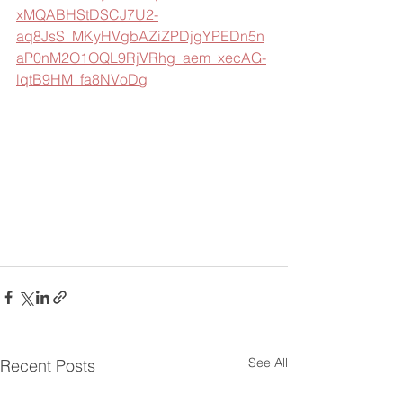
xMQABHStDSCJ7U2-
aq8JsS_MKyHVgbAZiZPDjgYPEDn5n
aP0nM2O1OQL9RjVRhg_aem_xecAG-
lqtB9HM_fa8NVoDg
See All
Recent Posts